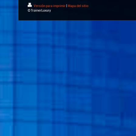
Versión para imprimir
|
Mapa del sitio
© TrainerLuxury