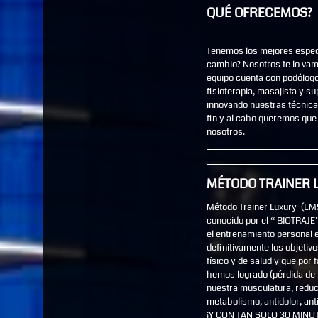
QUÉ OFRECEMOS?
Tenemos los mejores especi
cambio? Nosotros te lo vam
equipo cuenta con podólogos
fisioterapia, masajista y s
innovando nuestras técnica
fin y al cabo queremos que 
nosotros.
MÉTODO TRAINER 
Método Trainer Luxury (EMS
conocido por el “ BIOTRAJE”
el entrenamiento personal e
definitivamente los objeti
físico y de salud y que por
hemos logrado (pérdida de 
nuestra musculatura, reduc
metabolismo, antidolor, anti
¡Y CON TAN SOLO 30 MINU